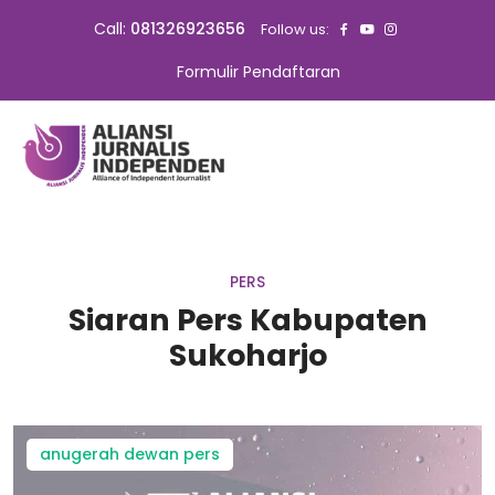
Call:
081326923656
Follow us:
Formulir Pendaftaran
PERS
Siaran Pers Kabupaten
Sukoharjo
anugerah dewan pers