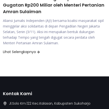
Gugatan Rp200 Miliar oleh Menteri Pertanian
Amran Sulaiman
Aliansi Jurnalis Independen (AJI) bersama koalisi masyarakat sipil
menggelar aksi solidaritas di depan Pengadilan Negeri Jakarta
Selatan, Senin (3/11). Aksi ini merupakan bentuk dukungan
terhadap Tempo yang tengah digugat secara perdata oleh
Menteri Pertanian Amran Sulaiman.
Lihat Selengkapnya
Kontak Kami
Jl.Solo Km.122 Kec.Kalasan, Kabupaten Sukoharjo